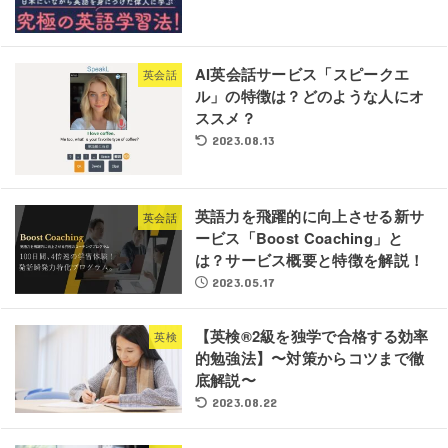
AI英会話サービス「スピークエ
英会話
ル」の特徴は？どのような人にオ
ススメ？
2023.08.13
英語力を飛躍的に向上させる新サ
英会話
ービス「Boost Coaching」と
は？サービス概要と特徴を解説！
2023.05.17
【英検®2級を独学で合格する効率
英検
的勉強法】〜対策からコツまで徹
底解説〜
2023.08.22