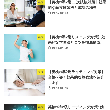
【英検®準2級 二次試験対策】効果
英検
的な面接練習法と成功の秘訣
2024.02.23
【英検®準2級リスニング対策】効
英検
果的な学習法とコツを徹底解説
2024.04.02
【英検®準2級ライティング対策】
英検
合格へ導く効果的な勉強法を紹介
します！
2023.04.23
英検®準2級リーディング対策: 効
英検